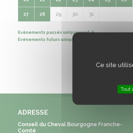
27
28
29
30
31
Evènements passés uniquement
Evènements futurs uniquement
Ce site util
Tout 
ADRESSE
Conseil du Cheval Bourgogne Franche-
Comté