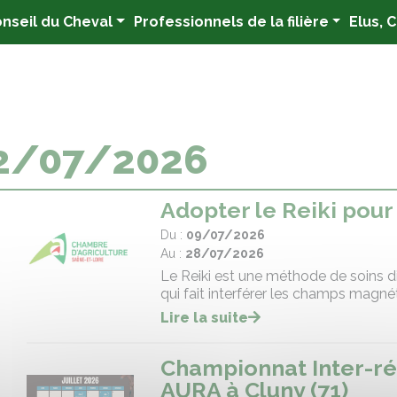
nseil du Cheval
Professionnels de la filière
Elus, 
22/07/2026
Adopter le Reiki pour
Du :
09/07/2026
Au :
28/07/2026
Le Reiki est une méthode de soins d
qui fait interférer les champs magnét
Lire la suite
Championnat Inter-ré
AURA à Cluny (71)