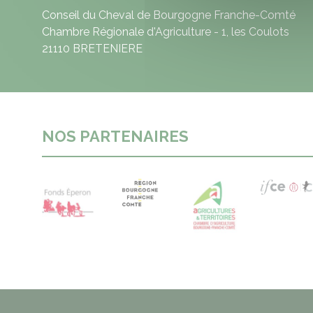
Conseil du Cheval de Bourgogne Franche-Comté
Chambre Régionale d'Agriculture - 1, les Coulots
21110 BRETENIERE
NOS PARTENAIRES