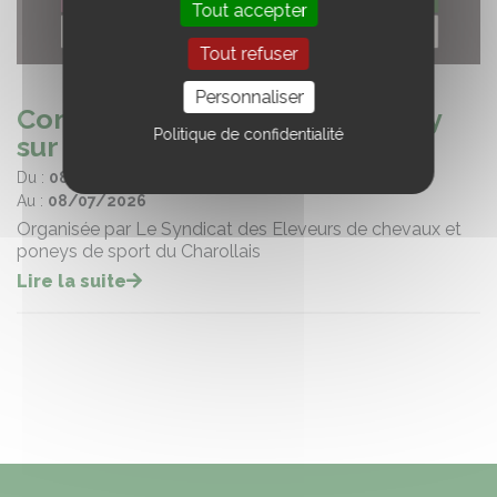
Tout accepter
Tout refuser
Personnaliser
Concours foals à Blanzy et Gilly
Politique de confidentialité
sur Loire (71)
Du :
08/07/2026
Au :
08/07/2026
Organisée par Le Syndicat des Eleveurs de chevaux et
poneys de sport du Charollais
Lire la suite