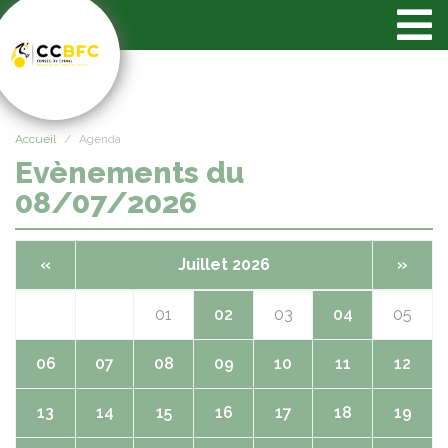
Panneau de gestion des cookies
Accueil
Agenda
Evènements du
08/07/2026
«
Juillet 2026
»
01
02
03
04
05
06
07
08
09
10
11
12
13
14
15
16
17
18
19