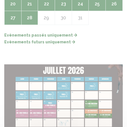
20
21
22
23
24
25
26
27
28
29
30
31
Evènements passés uniquement
Evènements futurs uniquement