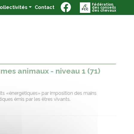
Fédération
(current)
Collectivités
Contact
des conseils
des chevaux
 mes animaux - niveau 1 (71)
its «énergétiques» par imposition des mains
iques émis par les êtres vivants.