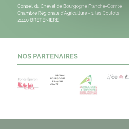
Conseil du Cheval de Bourgogne Franche-Comté
Chambre Régionale d'Agriculture - 1, les Coulots
21110 BRETENIERE
NOS PARTENAIRES