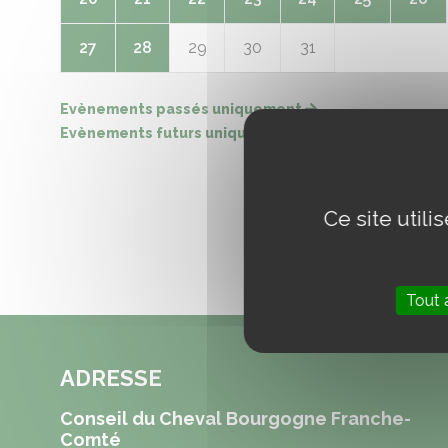
27
28
29
30
31
Evènements passés uniquement
Evènements futurs uniquement
Ce site util
Tout 
ADRESSE
Conseil du Cheval Bourgogne Franche-
Comté