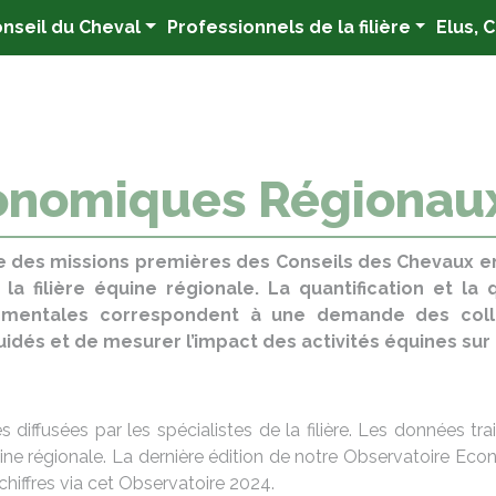
nseil du Cheval
Professionnels de la filière
Elus, 
conomiques Régionau
ne des missions premières des Conseils des Chevaux en r
 filière équine régionale. La quantification et la 
entales correspondent à une demande des collecti
s et de mesurer l’impact des activités équines sur le
es diffusées par les spécialistes de la filière. Les données t
quine régionale. La dernière édition de notre Observatoire E
iffres via cet Observatoire 2024.