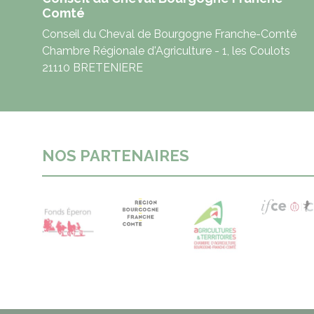
Comté
Conseil du Cheval de Bourgogne Franche-Comté
Chambre Régionale d'Agriculture - 1, les Coulots
21110 BRETENIERE
NOS PARTENAIRES