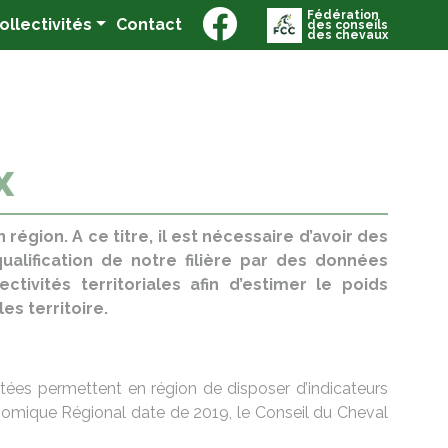
Fédération
(current)
Collectivités
Contact
des conseils
des chevaux
x
égion. A ce titre, il est nécessaire d’avoir des
qualification de notre filière par des données
vités territoriales afin d’estimer le poids
s territoire.
raitées permettent en région de disposer d’indicateurs
conomique Régional date de 2019, le Conseil du Cheval