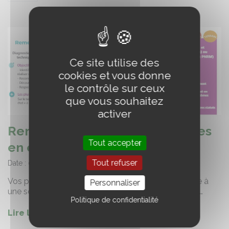
Ce site utilise des
cookies et vous donne
le contrôle sur ceux
que vous souhaitez
activer
Remettre ses prairies naturelles
Tout accepter
en état (58)
Tout refuser
Date :
03/09/2026
Vos prairies naturelles peuvent être dégradées suite à
Personnaliser
une sécheresse, un dégât de gibier, du surpâturage …
Politique de confidentialité
Lire la suite de l'article