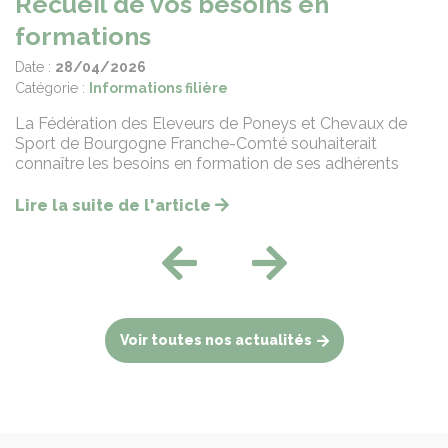
s en
Webconférence : Le sp
travail pour le cheval 
Date :
27/04/2026
Catégorie :
Emplois et formations
ys et Chevaux de
Mardi 28 avril à 11h30
souhaiterait
e ses adhérents
Lire la suite de l'article
Previous
Next
Voir toutes nos actualités