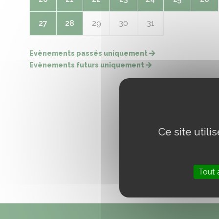
27
28
29
30
31
Evènements passés uniquement
Evènements futurs uniquement
Ce site util
Tout 