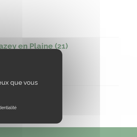
ey en Plaine (21)
ara Morvan Bourgogne
ceux que vous
entialité