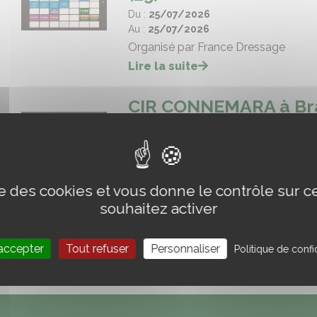
Du :
25/07/2026
Au :
25/07/2026
Organisé par France Dressage
Lire la suite
CIR CONNEMARA à Braz
Du :
25/07/2026
Au :
26/07/2026
Organisé par l'Association Connem
Lire la suite
ise des cookies et vous donne le contrôle sur 
souhaitez activer
accepter
Tout refuser
Personnaliser
Politique de confid