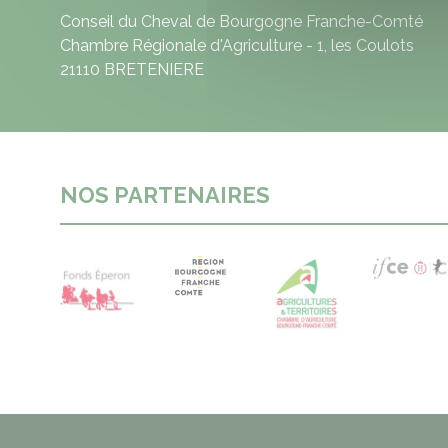
Conseil du Cheval de Bourgogne Franche-Comté
Chambre Régionale d'Agriculture - 1, les Coulots
21110 BRETENIERE
NOS PARTENAIRES