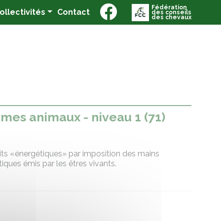
Fédération
(current)
Collectivités
Contact
des conseils
des chevaux
 mes animaux - niveau 1 (71)
its «énergétiques» par imposition des mains
iques émis par les êtres vivants.