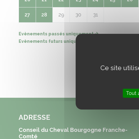
27
28
29
30
31
Evènements passés uniquement
Evènements futurs uniquement
Ce site util
Tout 
ADRESSE
Conseil du Cheval Bourgogne Franche-
Comté