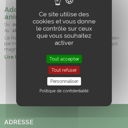
Adopter le Reiki pour mes
Ce site utilise des
animaux - niveau 1 (71)
cookies et vous donne
Du :
09/07/2026
le contrôle sur ceux
Au :
28/07/2026
que vous souhaitez
Le Reiki est une méthode de soins dits «énergétiques»
activer
par imposition des mains qui fait interférer les champs
magnétiques émis par les êtres vivants.
Lire la suite
Tout accepter
Tout refuser
Personnaliser
Politique de confidentialité
ADRESSE