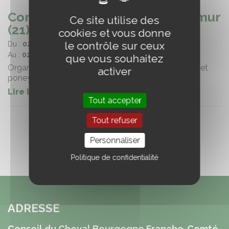
Concours foals à Bierre les Semur
Ce site utilise des
(21)
cookies et vous donne
le contrôle sur ceux
Du :
02/07/2026
Au :
02/07/2026
que vous souhaitez
Organisé par Le Syndicat des Eleveurs de chevaux et
activer
poneys de sport de Côte d'Or
Lire la suite
Tout accepter
Tout refuser
Personnaliser
Politique de confidentialité
ADRESSE
Conseil du Cheval Bourgogne Franche-Comté