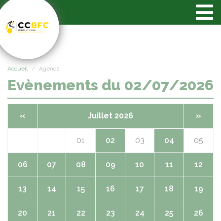
Panneau de gestion des cookies
Accueil
Agenda
Evènements du 02/07/2026
«
Juillet 2026
»
01
02
03
04
05
06
07
08
09
10
11
12
13
14
15
16
17
18
19
20
21
22
23
24
25
26