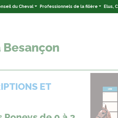
nseil du Cheval
Professionnels de la filière
Elus, 
à Besançon
IPTIONS ET
s Poneys de 0 à 3