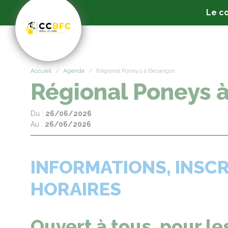
Panneau de gestion des cookies
Le co
Accueil
Agenda
Régional Poneys à Besançon
Régional Poneys 
Du :
26/06/2026
Au :
26/06/2026
INFORMATIONS, INSCR
HORAIRES
Ouvert à tous, pour le