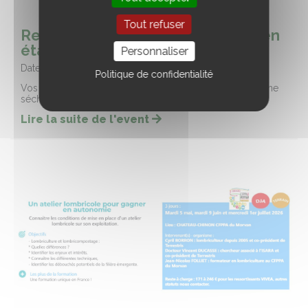
Tout refuser
Remettre ses prairies naturelles en
état (58)
Personnaliser
Date :
03/09/2026
Politique de confidentialité
Vos prairies naturelles peuvent être dégradées suite à une
sécheresse, un dégât de gibier, du surpâturage …
Lire la suite de l'event